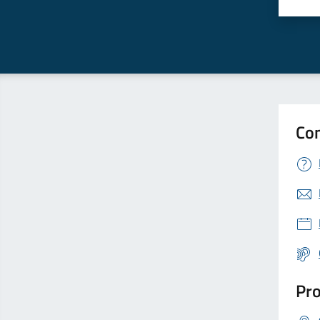
Valut
V
Con
Pro