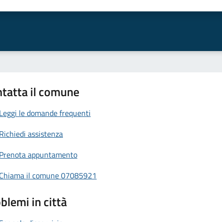
a 1 stelle su 5
aluta 2 stelle su 5
Valuta 3 stelle su 5
Valuta 4 stelle su 5
Valuta 5 stelle su 5
tatta il comune
Leggi le domande frequenti
Richiedi assistenza
Prenota appuntamento
Chiama il comune 07085921
blemi in città