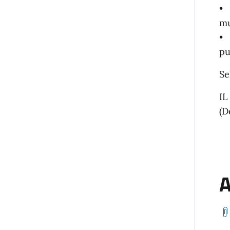
• 
mu
• 
pu
Se
IL
(D
A