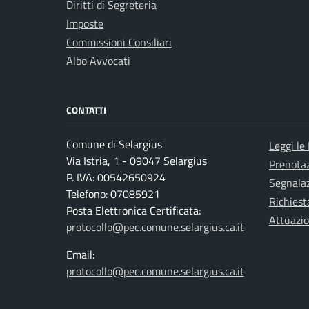
Diritti di Segreteria
Imposte
Commissioni Consiliari
Albo Avvocati
CONTATTI
Comune di Selargius
Leggi le
Via Istria, 1 - 09047 Selargius
Prenota
P. IVA: 00542650924
Segnalaz
Telefono: 07085921
Richiest
Posta Elettronica Certificata:
Attuazi
protocollo@pec.comune.selargius.ca.it
Email:
protocollo@pec.comune.selargius.ca.it