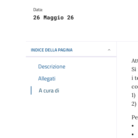
Dettagli della notizi
Data:
26 Maggio 26
INDICE DELLA PAGINA
At
Descrizione
Si
Allegati
i 
co
A cura di
1)
2)
Pe
• 
• 