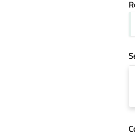
R
S
C