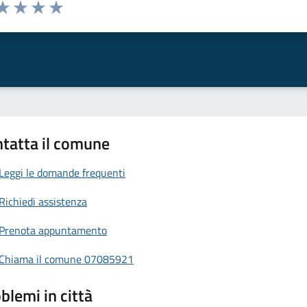
da 1 a 5 stelle la pagina
a 1 stelle su 5
aluta 2 stelle su 5
Valuta 3 stelle su 5
Valuta 4 stelle su 5
Valuta 5 stelle su 5
tatta il comune
Leggi le domande frequenti
Richiedi assistenza
Prenota appuntamento
Chiama il comune 07085921
blemi in città