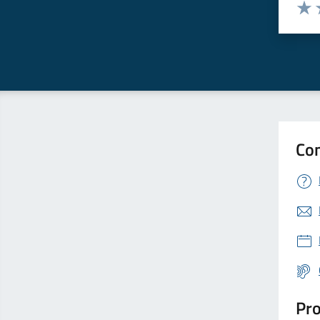
Valuta 
Valut
V
Con
Pro