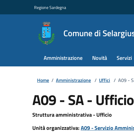
Regione Sardegna
Comune di Selargiu
Amministrazione
Novità
Servizi
Home
/
Amministrazione
/
Uffici
/
A09 - S
A09 - SA - Uffici
Struttura amministrativa - Ufficio
Unità organizzativa:
A09 - Servizio Amminis