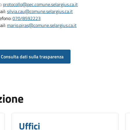
c:
protocollo@pec.comune.selargius.ca.it
ail:
silvia.cau@comune.selargius.ca.it
lefono:
070/8592223
ail:
mario.piras@comune.selargius.ca.it
Consulta dati sulla trasparenza
zione
Uffici