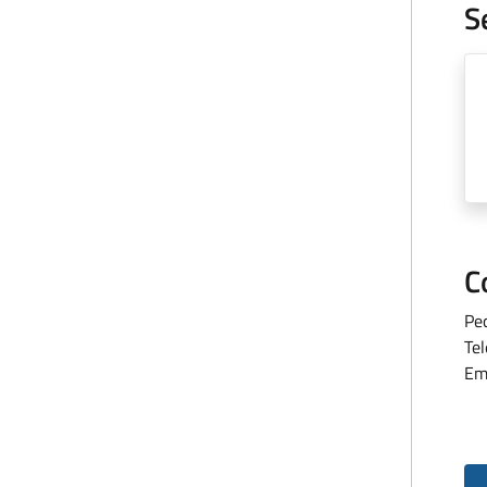
S
C
Pe
Te
Em