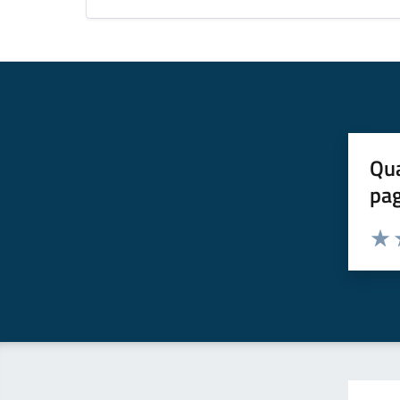
Qua
pa
Valuta 
Valut
V