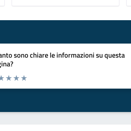
nto sono chiare le informazioni su questa
gina?
da 1 a 5 stelle la pagina
a 1 stelle su 5
aluta 2 stelle su 5
Valuta 3 stelle su 5
Valuta 4 stelle su 5
Valuta 5 stelle su 5