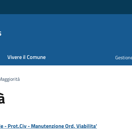
s
Vivere il Comune
Gestione
 Maggiorità
à
e - Prot.Civ - Manutenzione Ord. Viabilita'