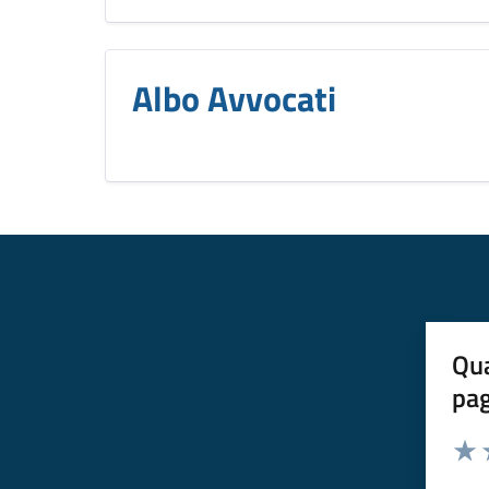
Albo Avvocati
Qua
pa
Valuta 
Valut
V