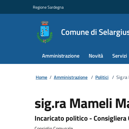
Regione Sardegna
Comune di Selargiu
Amministrazione
Novità
Servizi
Home
/
Amministrazione
/
Politici
/
Sig.ra
sig.ra Mameli M
Incaricato politico - Consiglier
Consiglio Comunale