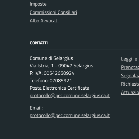
Imposte
Commissioni Consiliari
Albo Avvocati
CONTATTI
Comune di Selargius
Leggi le
Via Istria, 1 - 09047 Selargius
Prenota
P. IVA: 00542650924
Segnalaz
Telefono: 07085921
Richiest
Posta Elettronica Certificata:
Attuazi
protocollo@pec.comune.selargius.ca.it
Email:
protocollo@pec.comune.selargius.ca.it