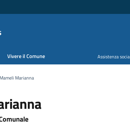
s
Vivere il Comune
Assistenza socia
 Mameli Marianna
arianna
a Comunale