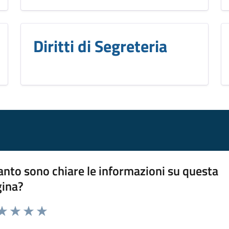
Diritti di Segreteria
nto sono chiare le informazioni su questa
gina?
da 1 a 5 stelle la pagina
a 1 stelle su 5
aluta 2 stelle su 5
Valuta 3 stelle su 5
Valuta 4 stelle su 5
Valuta 5 stelle su 5