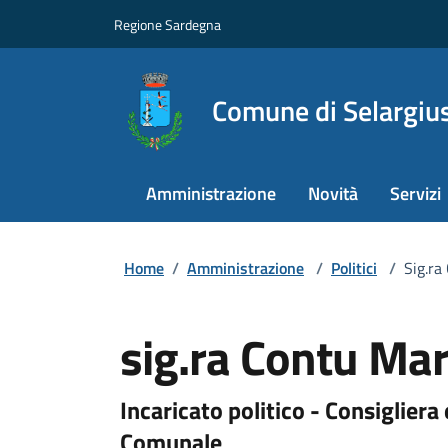
Regione Sardegna
Comune di Selargiu
Amministrazione
Novità
Servizi
Home
/
Amministrazione
/
Politici
/
Sig.ra
sig.ra Contu Mar
Incaricato politico - Consigliera
Comunale