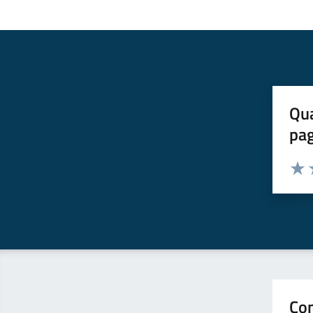
Qua
pa
Valuta 
Valut
V
Con