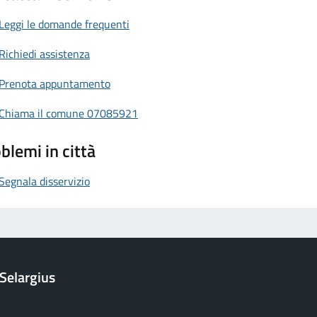
Leggi le domande frequenti
Richiedi assistenza
Prenota appuntamento
Chiama il comune 07085921
blemi in città
Segnala disservizio
Selargius