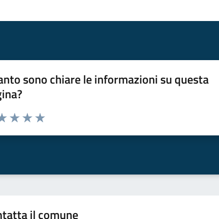
nto sono chiare le informazioni su questa
gina?
da 1 a 5 stelle la pagina
a 1 stelle su 5
aluta 2 stelle su 5
Valuta 3 stelle su 5
Valuta 4 stelle su 5
Valuta 5 stelle su 5
tatta il comune