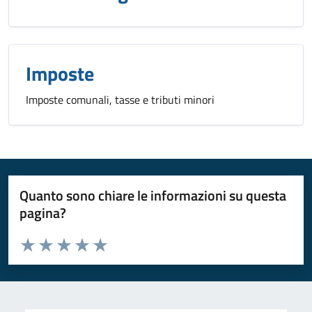
Imposte
Imposte comunali, tasse e tributi minori
Quanto sono chiare le informazioni su questa
pagina?
Valuta da 1 a 5 stelle la pagina
Valuta 1 stelle su 5
Valuta 2 stelle su 5
Valuta 3 stelle su 5
Valuta 4 stelle su 5
Valuta 5 stelle su 5