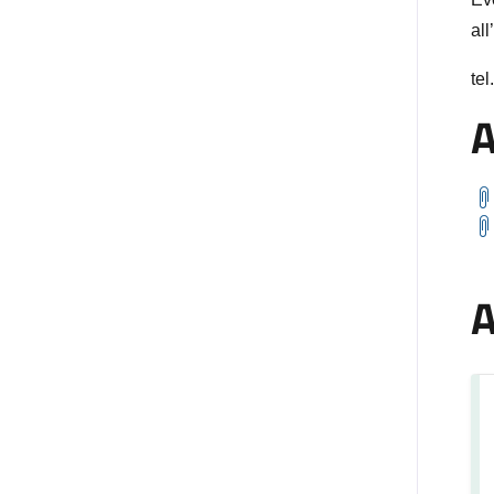
all
te
A
A