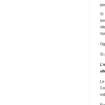
per
Si 
lo
rif
Vol
Ogn
Si
L’
all
Le
Co
ind
Ev