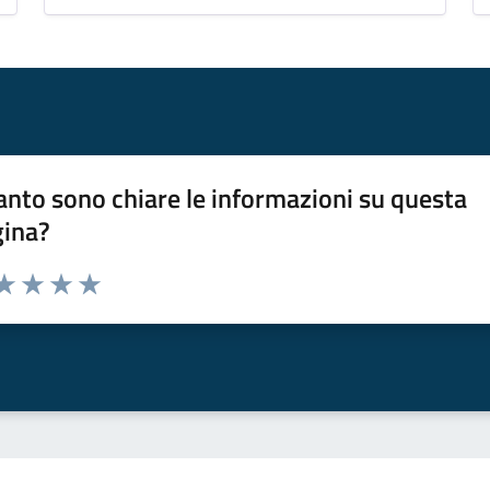
nto sono chiare le informazioni su questa
gina?
da 1 a 5 stelle la pagina
a 1 stelle su 5
aluta 2 stelle su 5
Valuta 3 stelle su 5
Valuta 4 stelle su 5
Valuta 5 stelle su 5