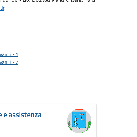
it
vanili - 1
vanili - 2
e e assistenza