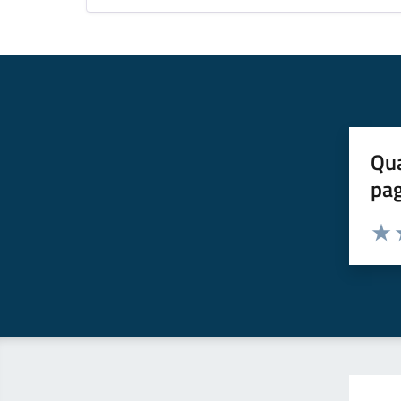
Qua
pa
Valuta 
Valut
V