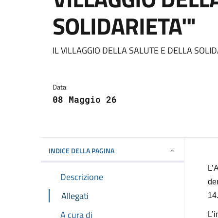
SOLIDARIETA'"
Dettagli della notizi
IL VILLAGGIO DELLA SALUTE E DELLA SOLID
Data:
08 Maggio 26
INDICE DELLA PAGINA
L’
Descrizione
de
Allegati
14.
A cura di
L’i