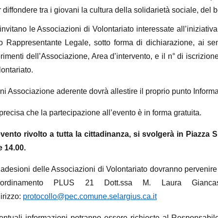
 diffondere tra i giovani la cultura della solidarietà sociale, de
invitano le Associazioni di Volontariato interessate all’iniziativ
ro Rappresentante Legale,
sotto forma di dichiarazione, ai sen
erimenti dell’Associazione, Area d’intervento, e il n° di iscrizi
ontariato.
i Associazione aderente dovrà allestire il proprio punto Informa
 precisa
che la partecipazione all’evento è in forma gratuita.
evento rivolto a tutta la cittadinanza, si svolgerà in Piazza
e 14.00.
 adesioni delle Associazioni di Volontariato dovranno pervenire 
ordinamento PLUS 21 Dott.ssa M. Laura Giancasp
irizzo:
protocollo@pec.comune.selargius.ca.it
entuali informazioni potranno essere richieste al Responsabile 