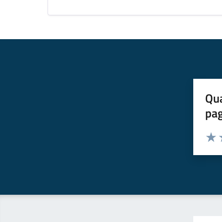
Qua
pa
Valuta 
Valut
V