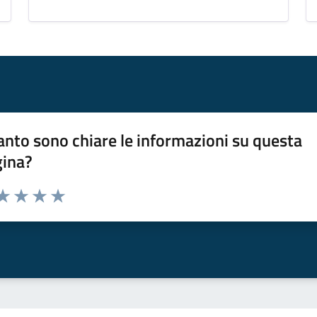
nto sono chiare le informazioni su questa
gina?
da 1 a 5 stelle la pagina
a 1 stelle su 5
aluta 2 stelle su 5
Valuta 3 stelle su 5
Valuta 4 stelle su 5
Valuta 5 stelle su 5