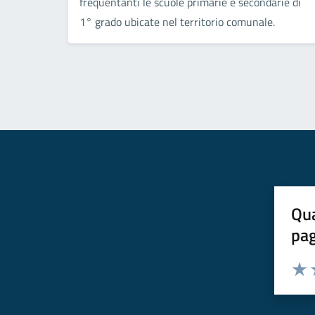
frequentanti le scuole primarie e secondarie di
1° grado ubicate nel territorio comunale.
Qua
pa
Valuta 
Valut
V