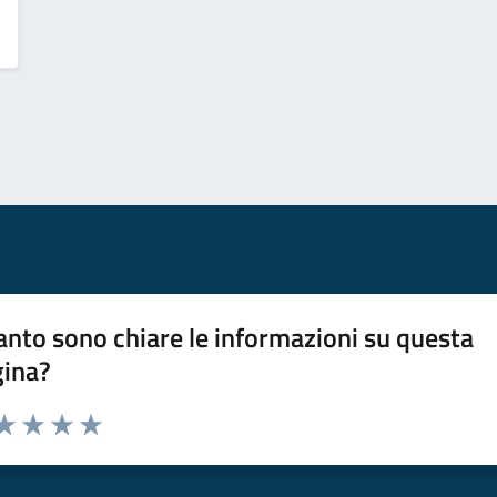
nto sono chiare le informazioni su questa
gina?
da 1 a 5 stelle la pagina
a 1 stelle su 5
aluta 2 stelle su 5
Valuta 3 stelle su 5
Valuta 4 stelle su 5
Valuta 5 stelle su 5