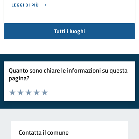
LEGGI DI PIÙ
SU PUBBLICA ISTRUZIONE/SPORT/CULTURA/SPETTACOLO/T
Tutti i luoghi
Quanto sono chiare le informazioni su questa
pagina?
Valuta da 1 a 5 stelle la pagina
Valuta 1 stelle su 5
Valuta 2 stelle su 5
Valuta 3 stelle su 5
Valuta 4 stelle su 5
Valuta 5 stelle su 5
Contatta il comune