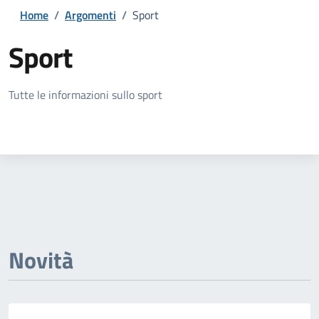
Home
/
Argomenti
/
Sport
Sport
Dettagli della notizia
Tutte le informazioni sullo sport
Novità