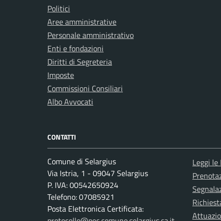
Politici
Aree amministrative
Personale amministrativo
Enti e fondazioni
Diritti di Segreteria
Imposte
Commissioni Consiliari
Albo Avvocati
CONTATTI
Comune di Selargius
Leggi le
Via Istria, 1 - 09047 Selargius
Prenota
P. IVA: 00542650924
Segnalaz
Telefono: 07085921
Richiest
Posta Elettronica Certificata:
Attuazi
protocollo@pec.comune.selargius.ca.it