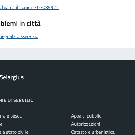
Chiama il comune 07085921
blemi in città
Segnala disservizio
Selargius
IE DI SERVIZIO
ura e pesca
Appalti pubblici
e
Autorizzazioni
 e stato civile
Catasto e urbanistica