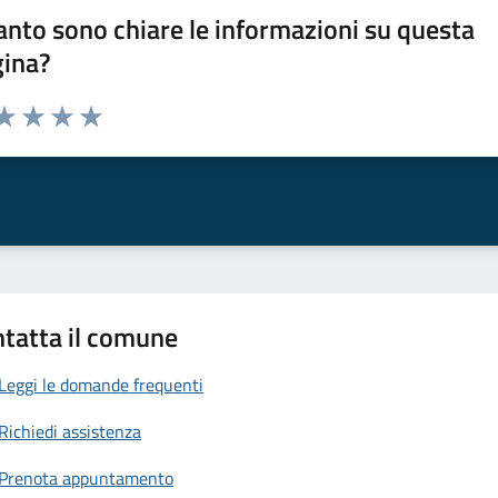
nto sono chiare le informazioni su questa
gina?
da 1 a 5 stelle la pagina
a 1 stelle su 5
aluta 2 stelle su 5
Valuta 3 stelle su 5
Valuta 4 stelle su 5
Valuta 5 stelle su 5
tatta il comune
Leggi le domande frequenti
Richiedi assistenza
Prenota appuntamento