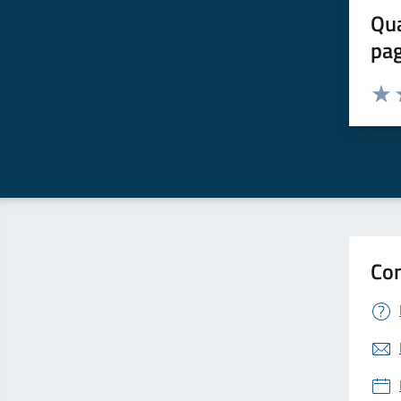
Qua
pa
Valuta 
Valut
V
Con