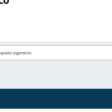
izia
r questo argomento