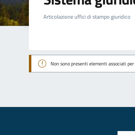
Dettagli della not
Articolazione uffici di stampo giuridico
Non sono presenti elementi associati pe