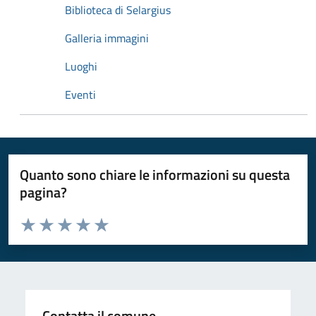
Biblioteca di Selargius
Galleria immagini
Luoghi
Eventi
Quanto sono chiare le informazioni su questa
pagina?
Valuta da 1 a 5 stelle la pagina
Valuta 1 stelle su 5
Valuta 2 stelle su 5
Valuta 3 stelle su 5
Valuta 4 stelle su 5
Valuta 5 stelle su 5
Contatta il comune