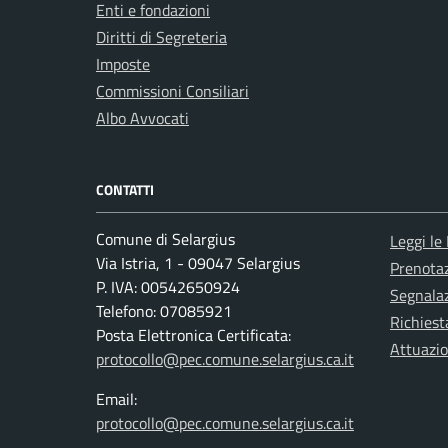
Enti e fondazioni
Diritti di Segreteria
Imposte
Commissioni Consiliari
Albo Avvocati
CONTATTI
Comune di Selargius
Leggi le
Via Istria, 1 - 09047 Selargius
Prenota
P. IVA: 00542650924
Segnalaz
Telefono: 07085921
Richiest
Posta Elettronica Certificata:
Attuazi
protocollo@pec.comune.selargius.ca.it
Email:
protocollo@pec.comune.selargius.ca.it