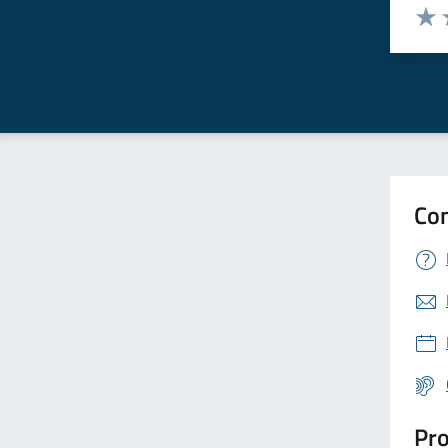
Valuta 
Valut
V
Con
Pro