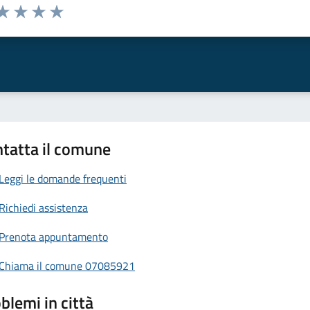
da 1 a 5 stelle la pagina
a 1 stelle su 5
aluta 2 stelle su 5
Valuta 3 stelle su 5
Valuta 4 stelle su 5
Valuta 5 stelle su 5
tatta il comune
Leggi le domande frequenti
Richiedi assistenza
Prenota appuntamento
Chiama il comune 07085921
blemi in città