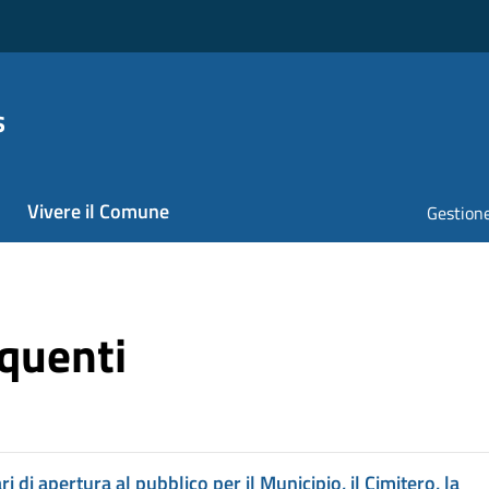
s
Vivere il Comune
Gestione
quenti
i di apertura al pubblico per il Municipio, il Cimitero, la