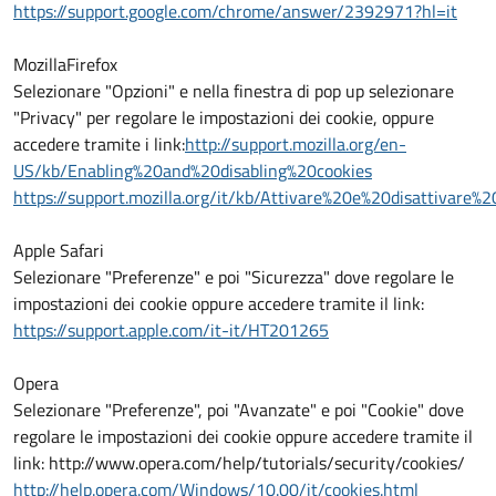
https://support.google.com/chrome/answer/2392971?hl=it
MozillaFirefox
Selezionare "Opzioni" e nella finestra di pop up selezionare
"Privacy" per regolare le impostazioni dei cookie, oppure
accedere tramite i link:
http://support.mozilla.org/en-
US/kb/Enabling%20and%20disabling%20cookies
https://support.mozilla.org/it/kb/Attivare%20e%20disattivare%
Apple Safari
Selezionare "Preferenze" e poi "Sicurezza" dove regolare le
impostazioni dei cookie oppure accedere tramite il link:
https://support.apple.com/it-it/HT201265
Opera
Selezionare "Preferenze", poi "Avanzate" e poi "Cookie" dove
regolare le impostazioni dei cookie oppure accedere tramite il
link: http://www.opera.com/help/tutorials/security/cookies/
http://help.opera.com/Windows/10.00/it/cookies.html