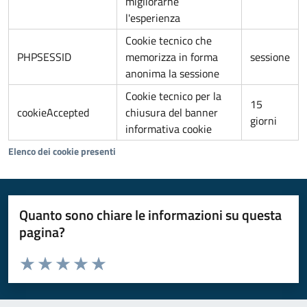
migliorarne
l'esperienza
Cookie tecnico che
PHPSESSID
memorizza in forma
sessione
anonima la sessione
Cookie tecnico per la
15
cookieAccepted
chiusura del banner
giorni
informativa cookie
Elenco dei cookie presenti
Quanto sono chiare le informazioni su questa
pagina?
Valuta da 1 a 5 stelle la pagina
Valuta 1 stelle su 5
Valuta 2 stelle su 5
Valuta 3 stelle su 5
Valuta 4 stelle su 5
Valuta 5 stelle su 5