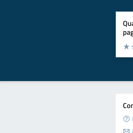
Qua
pa
Valuta 
Valut
V
Con