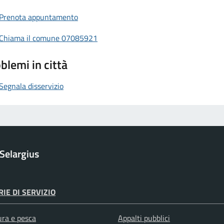
Prenota appuntamento
Chiama il comune 07085921
blemi in città
Segnala disservizio
Selargius
IE DI SERVIZIO
ura e pesca
Appalti pubblici