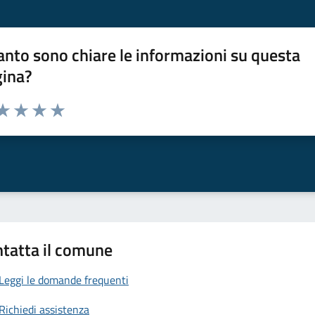
nto sono chiare le informazioni su questa
gina?
da 1 a 5 stelle la pagina
a 1 stelle su 5
aluta 2 stelle su 5
Valuta 3 stelle su 5
Valuta 4 stelle su 5
Valuta 5 stelle su 5
tatta il comune
Leggi le domande frequenti
Richiedi assistenza