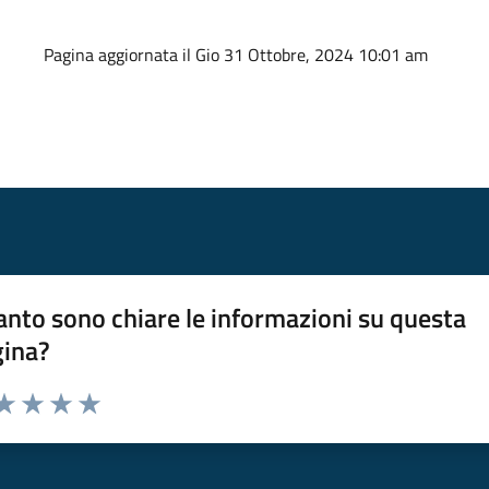
Pagina aggiornata il Gio 31 Ottobre, 2024 10:01 am
nto sono chiare le informazioni su questa
gina?
da 1 a 5 stelle la pagina
a 1 stelle su 5
aluta 2 stelle su 5
Valuta 3 stelle su 5
Valuta 4 stelle su 5
Valuta 5 stelle su 5