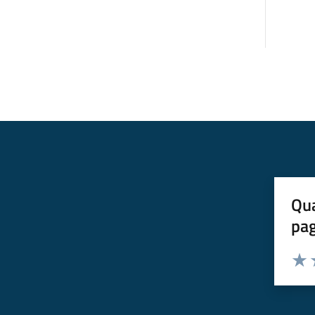
Qua
pa
Valuta 
Valut
V