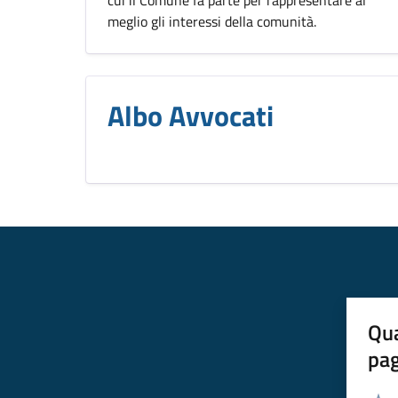
cui il Comune fa parte per rappresentare al
meglio gli interessi della comunità.
Albo Avvocati
Qua
pa
Valuta 