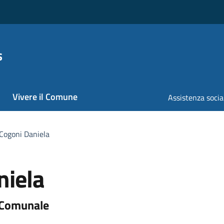
s
Vivere il Comune
Assistenza socia
 Cogoni Daniela
niela
a Comunale