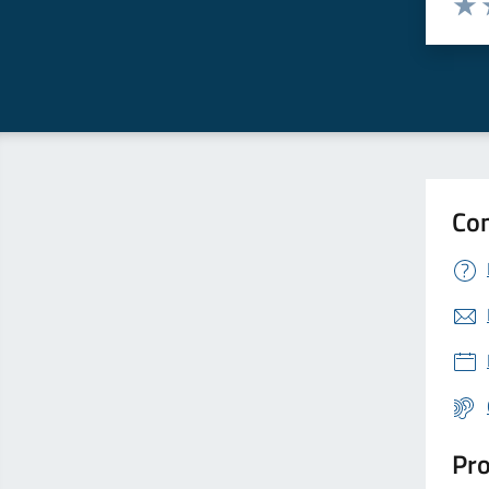
Valut
V
Con
Pro