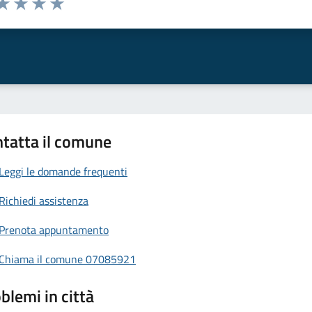
a 1 stelle su 5
aluta 2 stelle su 5
Valuta 3 stelle su 5
Valuta 4 stelle su 5
Valuta 5 stelle su 5
tatta il comune
Leggi le domande frequenti
Richiedi assistenza
Prenota appuntamento
Chiama il comune 07085921
blemi in città