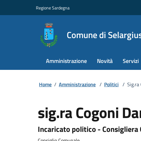
Regione Sardegna
Comune di Selargiu
Amministrazione
Novità
Servizi
Home
/
Amministrazione
/
Politici
/
Sig.ra
sig.ra Cogoni Da
Incaricato politico - Consiglier
Consiglio Comunale