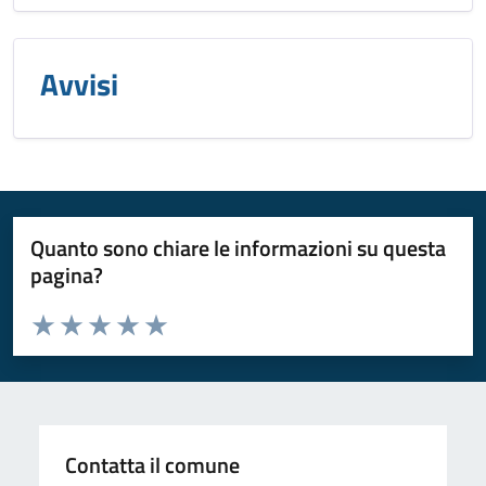
Avvisi
Quanto sono chiare le informazioni su questa
pagina?
Valuta da 1 a 5 stelle la pagina
Valuta 1 stelle su 5
Valuta 2 stelle su 5
Valuta 3 stelle su 5
Valuta 4 stelle su 5
Valuta 5 stelle su 5
Contatta il comune