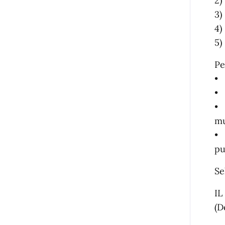
2)
3)
4)
5)
Pe
• 
• 
• 
mu
• 
pu
Se
IL
(D