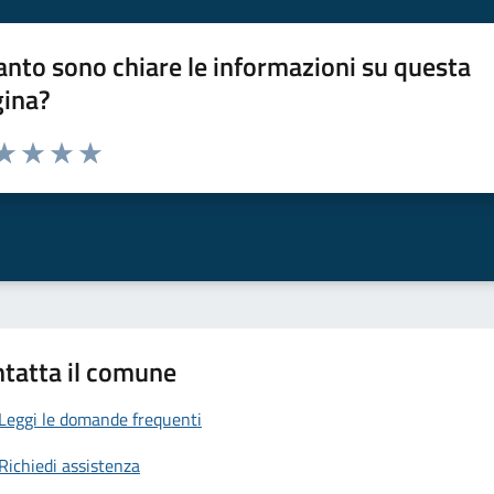
nto sono chiare le informazioni su questa
gina?
da 1 a 5 stelle la pagina
a 1 stelle su 5
aluta 2 stelle su 5
Valuta 3 stelle su 5
Valuta 4 stelle su 5
Valuta 5 stelle su 5
tatta il comune
Leggi le domande frequenti
Richiedi assistenza