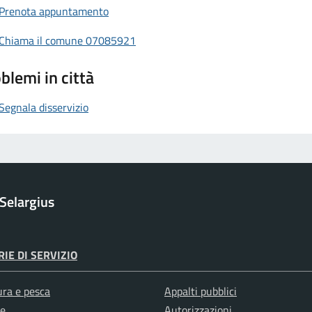
Prenota appuntamento
Chiama il comune 07085921
blemi in città
Segnala disservizio
Selargius
IE DI SERVIZIO
ura e pesca
Appalti pubblici
e
Autorizzazioni