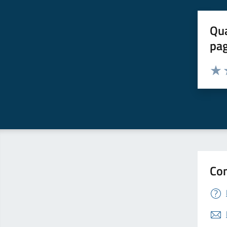
Qua
pa
Valuta 
Valut
V
Con