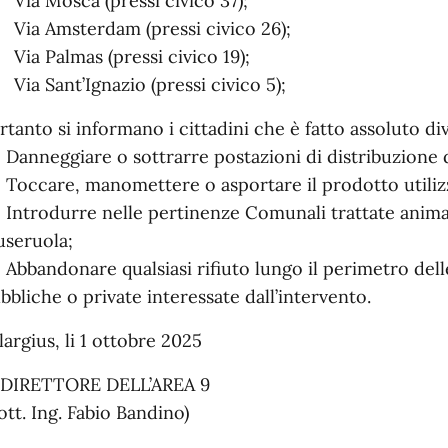
 Via Mosca (pressi civico 37);
 Via Amsterdam (pressi civico 26);
 Via Palmas (pressi civico 19);
 Via Sant’Ignazio (pressi civico 5);
rtanto si informano i cittadini che è fatto assoluto div
Danneggiare o sottrarre postazioni di distribuzione d
Toccare, manomettere o asportare il prodotto utiliz
Introdurre nelle pertinenze Comunali trattate animali
seruola;
Abbandonare qualsiasi rifiuto lungo il perimetro delle
bbliche o private interessate dall’intervento.
largius, li 1 ottobre 2025
 DIRETTORE DELL’AREA 9
ott. Ing. Fabio Bandino)