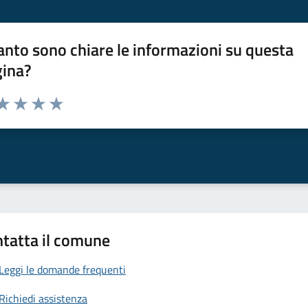
nto sono chiare le informazioni su questa
gina?
da 1 a 5 stelle la pagina
a 1 stelle su 5
aluta 2 stelle su 5
Valuta 3 stelle su 5
Valuta 4 stelle su 5
Valuta 5 stelle su 5
tatta il comune
Leggi le domande frequenti
Richiedi assistenza