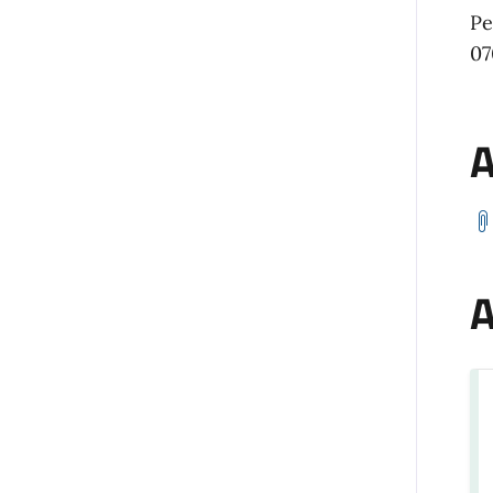
Pe
07
A
A