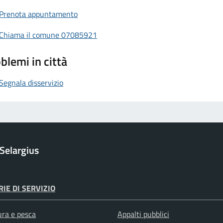
Prenota appuntamento
Chiama il comune 07085921
blemi in città
Segnala disservizio
Selargius
IE DI SERVIZIO
ura e pesca
Appalti pubblici