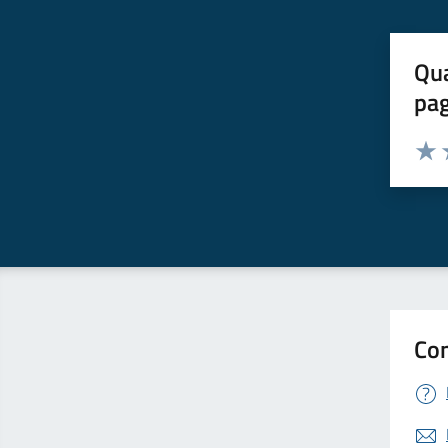
Qua
pa
Valuta 
Valut
V
Con