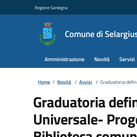
Regione Sardegna
Comune di Selargiu
Amministrazione
Novità
Servizi
Home
/
Novità
/
Avvisi
/
Graduatoria defin
Graduatoria defini
Universale- Prog
Biblioteca comun